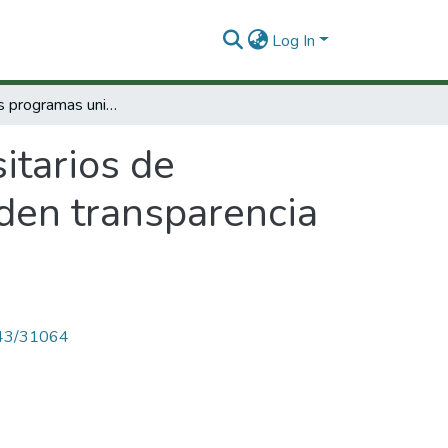
Log In
Los mejores programas universitarios de Antioquia construcción de indicadores que den transparencia al sistema postsecundario local
itarios de
 den transparencia
4143/31064