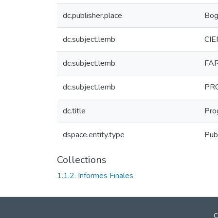
dc.publisher.place
Bog
dc.subject.lemb
CIE
dc.subject.lemb
FA
dc.subject.lemb
PR
dc.title
Prog
dspace.entity.type
Publ
Collections
1.1.2. Informes Finales
C