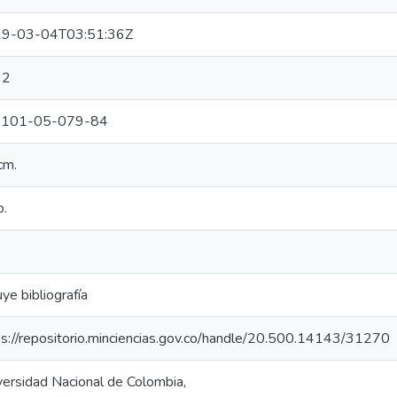
9-03-04T03:51:36Z
92
1101-05-079-84
cm.
p.
uye bibliografía
ps://repositorio.minciencias.gov.co/handle/20.500.14143/31270
versidad Nacional de Colombia,