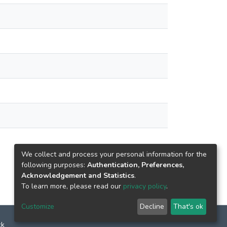
We collect and process your personal information for the
following purposes:
Authentication, Preferences,
Acknowledgement and Statistics
.
To learn more, please read our
privacy policy
.
Customize
Decline
That's ok
ck