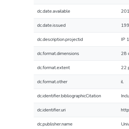
dc.date.available
201
dc.date.issued
19
dc.description.projectid
IP 
dc.format.dimensions
28 
dc.format.extent
22 
dc.format.other
il.
dc.identifier.bibliographicCitation
Incl
dc.identifier.uri
htt
dc.publisher.name
Uni