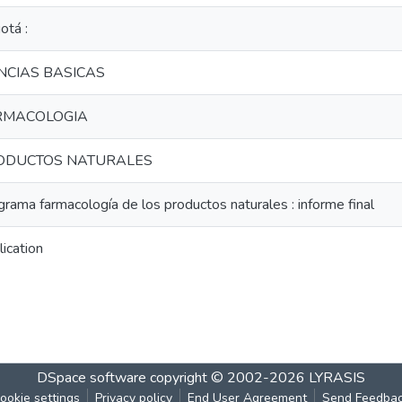
otá :
NCIAS BASICAS
RMACOLOGIA
ODUCTOS NATURALES
rama farmacología de los productos naturales : informe final
ication
DSpace software
copyright © 2002-2026
LYRASIS
ookie settings
Privacy policy
End User Agreement
Send Feedba