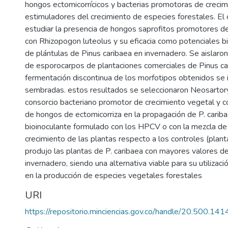
hongos ectomicorrícicos y bacterias promotoras de creci
estimuladores del crecimiento de especies forestales. El 
estudiar la presencia de hongos saprofitos promotores d
con Rhizopogon luteolus y su eficacia como potenciales bio
de plántulas de Pinus caribaea en invernadero. Se aislaro
de esporocarpos de plantaciones comerciales de Pinus ca
fermentación discontinua de los morfotipos obtenidos se 
sembradas. estos resultados se seleccionaron Neosartorya
consorcio bacteriano promotor de crecimiento vegetal y c
de hongos de ectomicorriza en la propagación de P. cariba
bioinoculante formulado con los HPCV o con la mezcla 
crecimiento de las plantas respecto a los controles (planta
produjo las plantas de P. caribaea con mayores valores de
invernadero, siendo una alternativa viable para su utilizaci
en la producción de especies vegetales forestales
URI
https://repositorio.minciencias.gov.co/handle/20.500.1