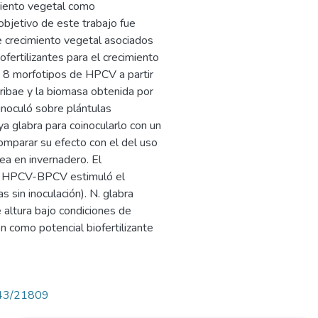
miento vegetal como
objetivo de este trabajo fue
e crecimiento vegetal asociados
fertilizantes para el crecimiento
n 8 morfotipos de HPCV a partir
ribae y la biomasa obtenida por
inoculó sobre plántulas
 glabra para coinocularlo con un
omparar su efecto con el del uso
ea en invernadero. El
de HPCV-BPCV estimuló el
s sin inoculación). N. glabra
 altura bajo condiciones de
ón como potencial biofertilizante
4143/21809