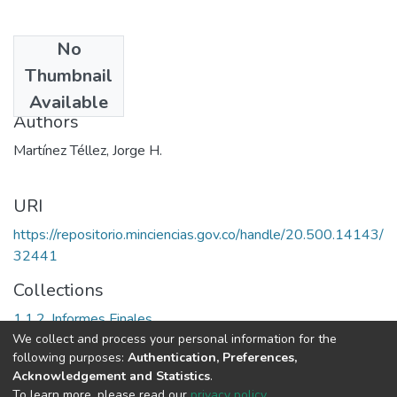
No
Date
Thumbnail
1999
Available
Authors
Martínez Téllez, Jorge H.
URI
https://repositorio.minciencias.gov.co/handle/20.500.14143/
32441
Collections
1.1.2. Informes Finales
We collect and process your personal information for the
following purposes:
Authentication, Preferences,
Full item page
Acknowledgement and Statistics
.
To learn more, please read our
privacy policy
.