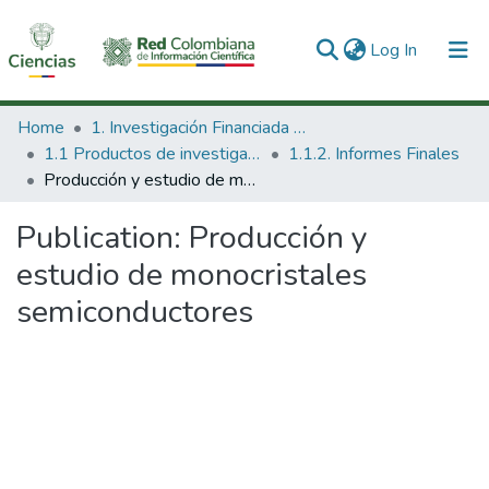
(current)
Log In
Communities & Collections
Home
1. Investigación Financiada con Recursos Públicos
1.1 Productos de investigación
1.1.2. Informes Finales
All of DSpace
Producción y estudio de monocristales semiconductores
Statistics
Publication:
Producción y
estudio de monocristales
semiconductores