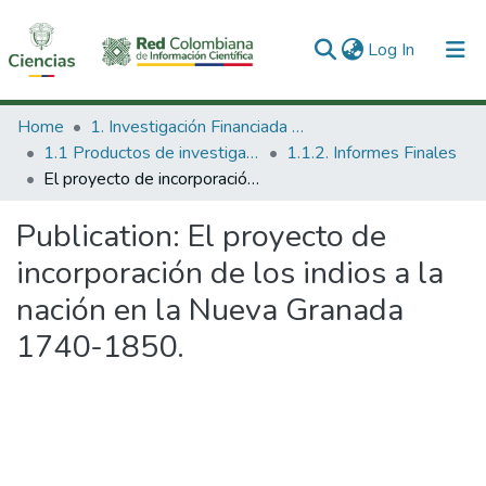
(current)
Log In
Communities & Collections
Home
1. Investigación Financiada con Recursos Públicos
1.1 Productos de investigación
1.1.2. Informes Finales
All of DSpace
El proyecto de incorporación de los indios a la nación en la Nueva Granada 1740-1850.
Statistics
Publication:
El proyecto de
incorporación de los indios a la
nación en la Nueva Granada
1740-1850.