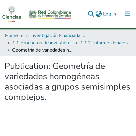
(current)
Log In
Communities & Collections
Home
1. Investigación Financiada con Recursos Públicos
1.1 Productos de investigación
1.1.2. Informes Finales
All of DSpace
Geometría de variedades homogéneas asociadas a grupos semisimples complejos.
Statistics
Publication:
Geometría de
variedades homogéneas
asociadas a grupos semisimples
complejos.