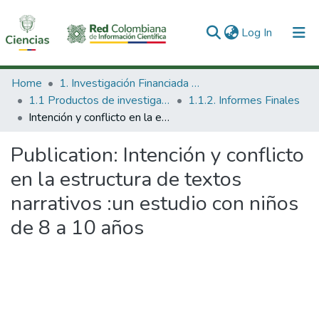
(current)
Log In
Communities & Collections
Home
1. Investigación Financiada con Recursos Públicos
1.1 Productos de investigación
1.1.2. Informes Finales
All of DSpace
Intención y conflicto en la estructura de textos narrativos :un estudio con niños de 8 a 10 años
Statistics
Publication:
Intención y conflicto
en la estructura de textos
narrativos :un estudio con niños
de 8 a 10 años