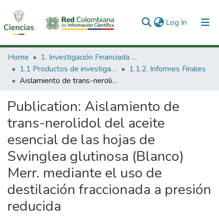
(current)
Log In
Communities & Collections
Home
1. Investigación Financiada con Recursos Públicos
1.1 Productos de investigación
1.1.2. Informes Finales
All of DSpace
Aislamiento de trans-nerolidol del aceite esencial de las hojas de Swinglea glutinosa (Blanco) Merr. mediante el uso de destilación fraccionada a presión reducida
Statistics
Publication:
Aislamiento de
trans-nerolidol del aceite
esencial de las hojas de
Swinglea glutinosa (Blanco)
Merr. mediante el uso de
destilación fraccionada a presión
reducida