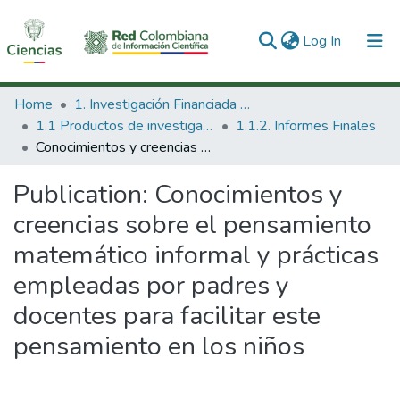
(current)
Log In
Communities & Collections
Home
1. Investigación Financiada con Recursos Públicos
1.1 Productos de investigación
1.1.2. Informes Finales
All of DSpace
Conocimientos y creencias sobre el pensamiento matemático informal y prácticas empleadas por padres y docentes para facilitar este pensamiento en los niños
Statistics
Publication:
Conocimientos y
creencias sobre el pensamiento
matemático informal y prácticas
empleadas por padres y
docentes para facilitar este
pensamiento en los niños