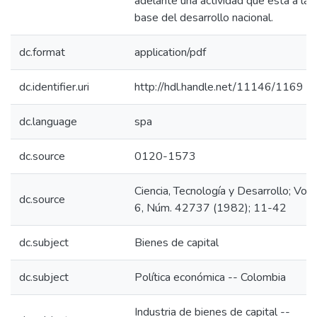
adelante una actividad que está a la
base del desarrollo nacional.
dc.format
application/pdf
dc.identifier.uri
http://hdl.handle.net/11146/1169
dc.language
spa
dc.source
0120-1573
Ciencia, Tecnología y Desarrollo; Vol.
dc.source
6, Núm. 42737 (1982); 11-42
dc.subject
Bienes de capital
dc.subject
Política económica -- Colombia
Industria de bienes de capital --