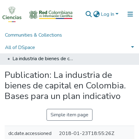
Log In
Communities & Collections
Home
3. Recursos de Información Científica y Tecnológica
3.2.2. Publicaciones Minciencias
All of DSpace
Publicaciones seriadas de Minciencias
La industria de bienes de capital en Colombia. Bases para un plan indicativo
Statistics
Publication:
La industria de
bienes de capital en Colombia.
Bases para un plan indicativo
Simple item page
dc.date.accessioned
2018-01-23T18:55:26Z