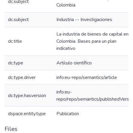
dc.subject
Colombia
dc.subject
Industria -- Investigaciones
La industria de bienes de capital en
dc.title
Colombia. Bases para un plan
indicativo
dc.type
Artículo científico
dc.type.driver
info:eu-repo/semantics/article
info:eu-
dc.type.hasversion
repo/repo/semantics/publishedVersio
dspace.entity.type
Publication
Files