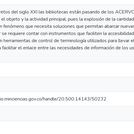
retos del siglo XXI las bibliotecas están pasando de los ACERV
 el objeto y la actividad principal, pues la explosión de la cantida
un fenómeno que necesita soluciones que permitan abarcar nuevas
or se requiere contar con instrumentos que faciliten la accesibilida
 herramientas de control de terminología utilizados para llevar el
facilitar el enlace entre las necesidades de información de los usu
orio.minciencias.gov.co/handle/20.500.14143/50232