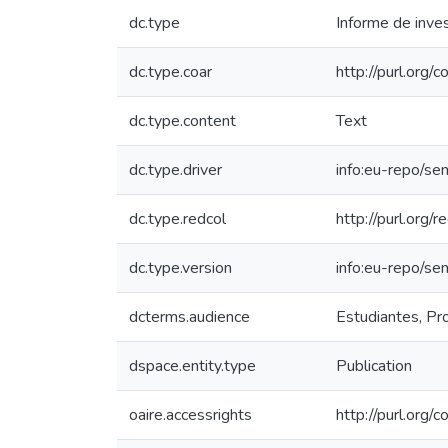
dc.type
Informe de inves
dc.type.coar
http://purl.org
dc.type.content
Text
dc.type.driver
info:eu-repo/se
dc.type.redcol
http://purl.org/
dc.type.version
info:eu-repo/se
dcterms.audience
Estudiantes, Pro
dspace.entity.type
Publication
oaire.accessrights
http://purl.org/