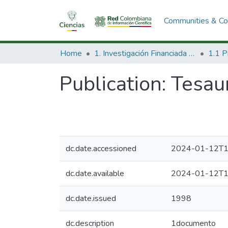
Communities & Col
Home
1. Investigación Financiada con Recursos Públicos
Publication:
Tesau
dc.date.accessioned
2024-01-12T1
dc.date.available
2024-01-12T1
dc.date.issued
1998
dc.description
1documento