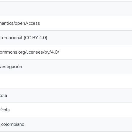
emantics/openAccess
nternacional (CC BY 4.0)
ecommons.org/licenses/by/4.0/
vestigación
cola
ícola
a colombiano