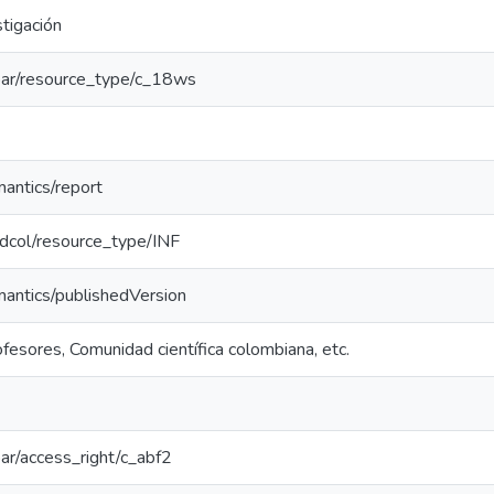
tigación
/coar/resource_type/c_18ws
mantics/report
redcol/resource_type/INF
mantics/publishedVersion
fesores, Comunidad científica colombiana, etc.
coar/access_right/c_abf2