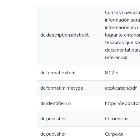
Con los nuevos 
información será
información es 
dc.description.abstract
lograr lo anteri
tesauros que son
documental para 
referencial.
dc.format.extent
812 p.
dc.format.mimetype
application/pdf
dc.identifier.uri
https://reposit
dc.publisher
Colciencias
dc.publisher
Corpoica