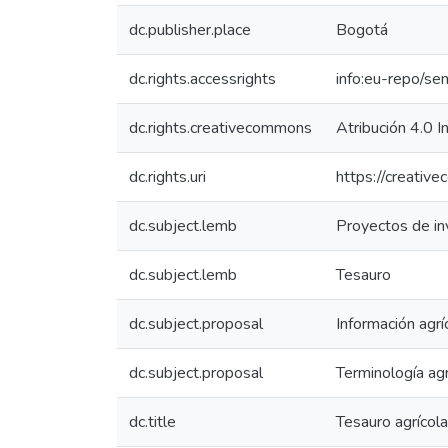
dc.publisher.place
Bogotá
dc.rights.accessrights
info:eu-repo/s
dc.rights.creativecommons
Atribución 4.0 I
dc.rights.uri
https://creativ
dc.subject.lemb
Proyectos de in
dc.subject.lemb
Tesauro
dc.subject.proposal
Información agrí
dc.subject.proposal
Terminología agr
dc.title
Tesauro agrícol