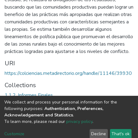
buscando que las comunidades productivas puedan lograr un
beneficio de las prácticas más apropiadas que realizan otras
comunidades productivas con características semejantes a
las propias. Se estima también desarrollar algunos
lineamientos de política pública que promuevan el desarrollo
de las zonas rurales bajo el conocimiento de las mejores
prácticas logradas para ajustarse a los niveles de conflicto.
URI
https://colciencias.metadirectorio.org/handle/11146/39930
Collections
1.1.2. Informes Finales
We collect and process your personal information for the
following purposes:
Authentication, Preferences,
Full item page
Acknowledgement and Statistics
.
To learn more, please read our
privacy policy
.
DSpace software
copyright © 2002-2026
LYRASIS
Cookie
Privacy
End User
Send
Customize
Decline
That's ok