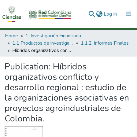
(current)
Log In
Communities & Collections
Home
1. Investigación Financiada con Recursos Públicos
1.1 Productos de investigación
1.1.2. Informes Finales
All of DSpace
Híbridos organizativos conflicto y desarrollo regional : estudio de la organizaciones asociativas en proyectos agroindustriales de Colombia.
Statistics
Publication:
Híbridos
organizativos conflicto y
desarrollo regional : estudio de
la organizaciones asociativas en
proyectos agroindustriales de
Colombia.