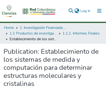
(current)
Log In
Communities & Collections
Home
1. Investigación Financiada con Recursos Públicos
1.1 Productos de investigación
1.1.2. Informes Finales
All of DSpace
Establecimiento de los sistemas de medida y computación para determinar estructuras moleculares y cristalinas
Statistics
Publication:
Establecimiento de
los sistemas de medida y
computación para determinar
estructuras moleculares y
cristalinas