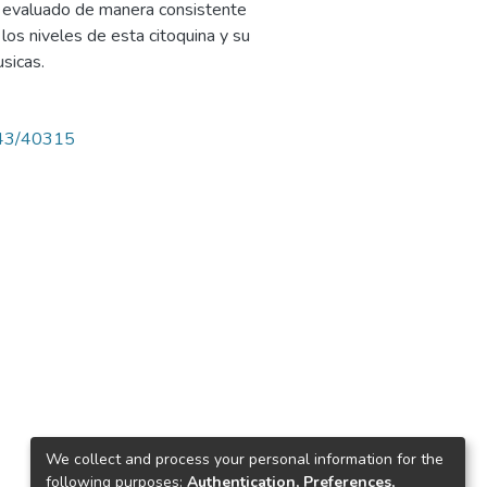
ha evaluado de manera consistente
los niveles de esta citoquina y su
sicas.
4143/40315
We collect and process your personal information for the
following purposes:
Authentication, Preferences,