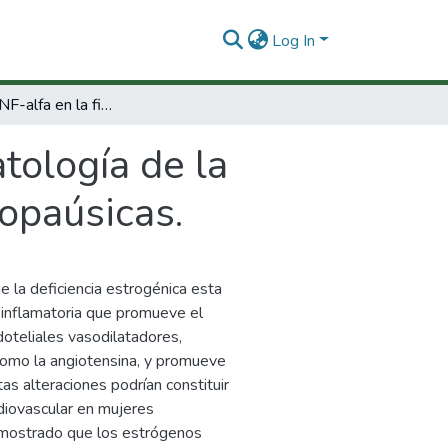
Log In
Papel del TNF-alfa en la fisiopatología de la disfunción endotelial en mujeres post-menopaúsicas.
atología de la
opaúsicas.
 la deficiencia estrogénica esta
 inflamatoria que promueve el
doteliales vasodilatadores,
como la angiotensina, y promueve
as alteraciones podrían constituir
diovascular en mujeres
mostrado que los estrógenos