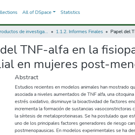
lections
All of DSpace
Statistics
1.1 Productos de investigación
1.1.2. Informes Finales
del TNF-alfa en la fisiop
lial en mujeres post-men
Abstract
Estudios recientes en modelos animales han mostrado que
asociada a niveles aumentados de TNF alfa, una citoquina
estrés oxidativo, disminuye la bioactividad de factores en
incrementa la formación de sustancias vasoconstrictoras 
la síntesis de metaloproteinasas. Se ha postulado que est
uno de los principales factores generadores de riesgo car
postmenopausicas. En modelos experimentales se ha de