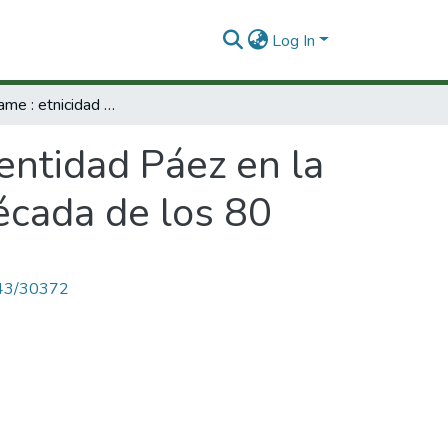
Log In
El Quintín Lame : etnicidad e identidad Páez en la defensa por la autonomía territorial en la década de los 80
dentidad Páez en la
década de los 80
4143/30372