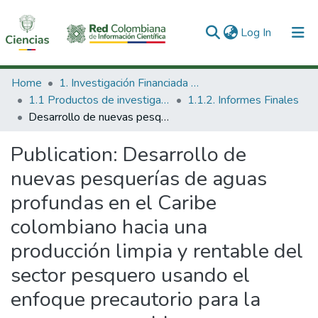
(current)
Log In
Communities & Collections
Home
1. Investigación Financiada con Recursos Públicos
1.1 Productos de investigación
1.1.2. Informes Finales
All of DSpace
Desarrollo de nuevas pesquerías de aguas profundas en el Caribe colombiano hacia una producción limpia y rentable del sector pesquero usando el enfoque precautorio para la pesca responsable.
Statistics
Publication:
Desarrollo de
nuevas pesquerías de aguas
profundas en el Caribe
colombiano hacia una
producción limpia y rentable del
sector pesquero usando el
enfoque precautorio para la