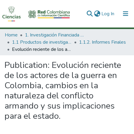
(current)
Log In
Communities & Collections
Home
1. Investigación Financiada con Recursos Públicos
1.1 Productos de investigación
1.1.2. Informes Finales
All of DSpace
Evolución reciente de los actores de la guerra en Colombia, cambios en la naturaleza del conflicto armando y sus implicaciones para el estado.
Statistics
Publication:
Evolución reciente
de los actores de la guerra en
Colombia, cambios en la
naturaleza del conflicto
armando y sus implicaciones
para el estado.