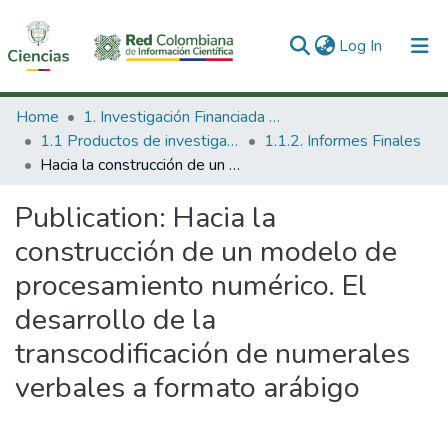
(current)
Log In
Communities & Collections
Home
1. Investigación Financiada con Recursos Públicos
1.1 Productos de investigación
1.1.2. Informes Finales
All of DSpace
Hacia la construcción de un modelo de procesamiento numérico. El desarrollo de la transcodificación de numerales verbales a formato arábigo
Statistics
Publication:
Hacia la
construcción de un modelo de
procesamiento numérico. El
desarrollo de la
transcodificación de numerales
verbales a formato arábigo