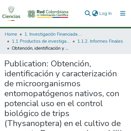
(current)
Log In
Communities & Collections
Home
1. Investigación Financiada con Recursos Públicos
1.1 Productos de investigación
1.1.2. Informes Finales
All of DSpace
Obtención, identificación y caracterización de microorganismos entomopatógenos nativos, con potencial uso en el control biológico de trips (Thysanoptera) en el cultivo de aguacate Persea americana Mill.
Statistics
Publication:
Obtención,
identificación y caracterización
de microorganismos
entomopatógenos nativos, con
potencial uso en el control
biológico de trips
(Thysanoptera) en el cultivo de