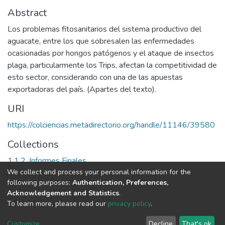
Abstract
Los problemas fitosanitarios del sistema productivo del
aguacate, entre los que sobresalen las enfermedades
ocasionadas por hongos patógenos y el ataque de insectos
plaga, particularmente los Trips, afectan la competitividad de
esto sector, considerando con una de las apuestas
exportadoras del país. (Apartes del texto).
URI
https://colciencias.metadirectorio.org/handle/11146/39580
Collections
1.1.2. Informes Finales
We collect and process your personal information for the
following purposes:
Authentication, Preferences,
Full item page
Acknowledgement and Statistics
.
To learn more, please read our
privacy policy
.
DSpace software
copyright © 2002-2026
LYRASIS
Cookie
Privacy
End User
Send
Customize
Decline
That's ok