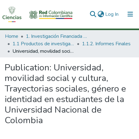
(current)
Log In
Communities & Collections
Home
1. Investigación Financiada con Recursos Públicos
1.1 Productos de investigación
1.1.2. Informes Finales
All of DSpace
Universidad, movilidad social y cultura, Trayectorias sociales, género e identidad en estudiantes de la Universidad Nacional de Colombia
Statistics
Publication:
Universidad,
movilidad social y cultura,
Trayectorias sociales, género e
identidad en estudiantes de la
Universidad Nacional de
Colombia