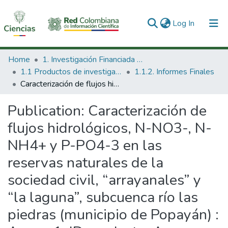
(current)
Log In
Communities & Collections
Home
1. Investigación Financiada con Recursos Públicos
1.1 Productos de investigación
1.1.2. Informes Finales
All of DSpace
Caracterización de flujos hidrológicos, N-NO3-, N-NH4+ y P-PO4-3 en las reservas naturales de la sociedad civil, “arrayanales” y “la laguna”, subcuenca río las piedras (municipio de Popayán) : Anexo 1. ID producto: Anexo 1_1.10.c. Acueducto_Monitoreo_hidrología-dosel
Statistics
Publication:
Caracterización de
flujos hidrológicos, N-NO3-, N-
NH4+ y P-PO4-3 en las
reservas naturales de la
sociedad civil, “arrayanales” y
“la laguna”, subcuenca río las
piedras (municipio de Popayán) :