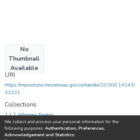
No
Date
Thumbnail
2005
Available
URI
https://repositorio.minciencias.gov.co/handle/20.500.14143/
33331
Collections
1.1.2. Informes Finales
We collect and process your personal information for the
following purposes:
Authentication, Preferences,
Full item page
Acknowledgement and Statistics
.