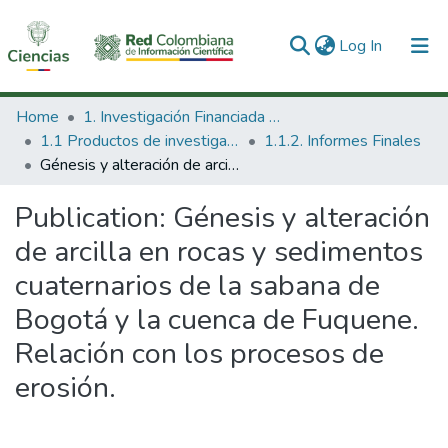
(current)
Log In
Communities & Collections
Home
1. Investigación Financiada con Recursos Públicos
1.1 Productos de investigación
1.1.2. Informes Finales
All of DSpace
Génesis y alteración de arcilla en rocas y sedimentos cuaternarios de la sabana de Bogotá y la cuenca de Fuquene. Relación con los procesos de erosión.
Statistics
Publication:
Génesis y alteración
de arcilla en rocas y sedimentos
cuaternarios de la sabana de
Bogotá y la cuenca de Fuquene.
Relación con los procesos de
erosión.