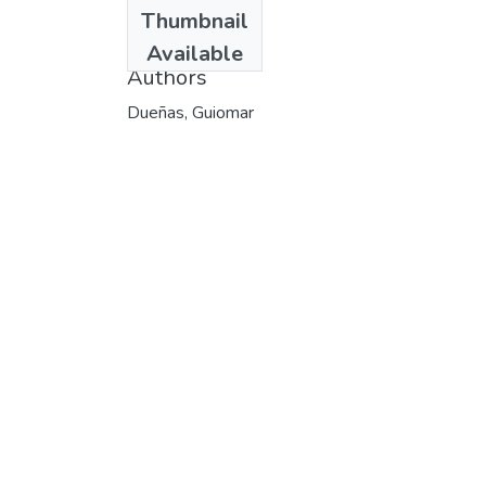
Date
Thumbnail
2002-08
Available
Authors
Dueñas, Guiomar