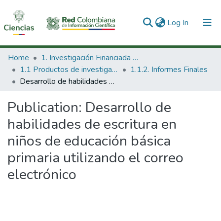
(current)
Log In
Communities & Collections
Home
1. Investigación Financiada con Recursos Públicos
1.1 Productos de investigación
1.1.2. Informes Finales
All of DSpace
Desarrollo de habilidades de escritura en niños de educación básica primaria utilizando el correo electrónico
Statistics
Publication:
Desarrollo de
habilidades de escritura en
niños de educación básica
primaria utilizando el correo
electrónico