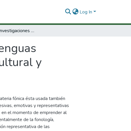
Log In
Estudios e investigaciones de lenguas amerindias y criollas en la arias científica, cultural y educativa.
lenguas
ultural y
ateria fónica ésta usada también
resivas, emotivas y representativas
es en el momento de emprender al
entalmente de la fonología,
ión representativa de las