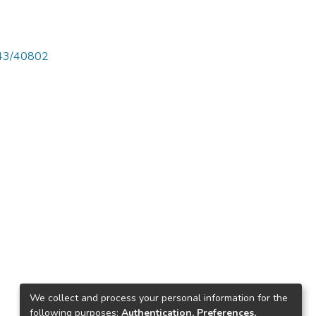
4143/40802
We collect and process your personal information for the
following purposes:
Authentication, Preferences,