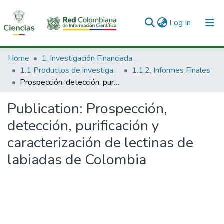
(current)
Log In
Communities & Collections
Home
1. Investigación Financiada con Recursos Públicos
1.1 Productos de investigación
1.1.2. Informes Finales
All of DSpace
Prospección, detección, purificación y caracterización de lectinas de labiadas de Colombia
Statistics
Publication:
Prospección,
detección, purificación y
caracterización de lectinas de
labiadas de Colombia