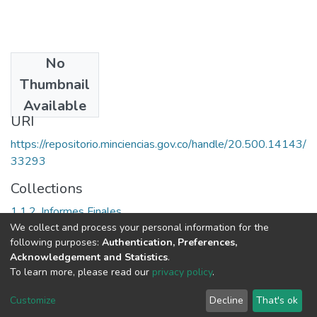
No
Date
Thumbnail
2009
Available
URI
https://repositorio.minciencias.gov.co/handle/20.500.14143/
33293
Collections
1.1.2. Informes Finales
We collect and process your personal information for the
following purposes:
Authentication, Preferences,
Full item page
Acknowledgement and Statistics
.
To learn more, please read our
privacy policy
.
DSpace software
copyright © 2002-2026
LYRASIS
Cookie
Privacy
End User
Send
Customize
Decline
That's ok
settings
policy
Agreement
Feedback