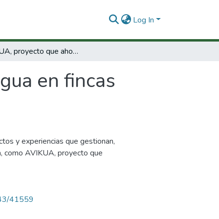
Log In
AVIKUA, proyecto que ahorra agua en fincas avícolas de Cundinamarca.
gua en fincas
ectos y experiencias que gestionan,
ión, como AVIKUA, proyecto que
4143/41559