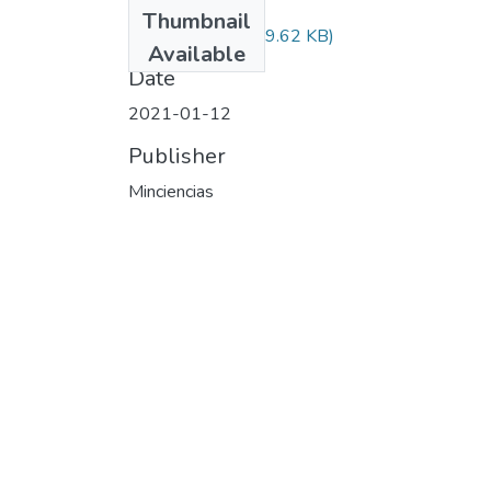
Files
Thumbnail
Audiovisual.pdf
(29.62 KB)
Available
Date
2021-01-12
Publisher
Minciencias