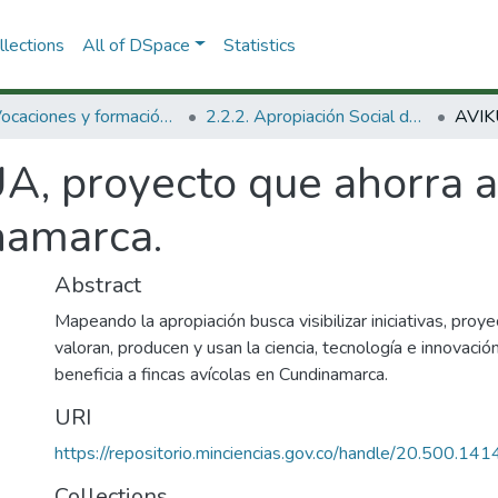
lections
All of DSpace
Statistics
2.2. Vocaciones y formación de la CTeI
2.2.2. Apropiación Social del Conocimiento
A, proyecto que ahorra a
namarca.
Abstract
Mapeando la apropiación busca visibilizar iniciativas, proy
valoran, producen y usan la ciencia, tecnología e innovac
beneficia a fincas avícolas en Cundinamarca.
URI
https://repositorio.minciencias.gov.co/handle/20.500.1
Collections