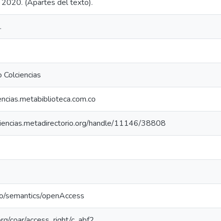
 2020. (Apartes del texto).
.
 Colciencias
iencias.metabiblioteca.com.co
lciencias.metadirectorio.org/handle/11146/38808
po/semantics/openAccess
.org/coar/access_right/c_abf2