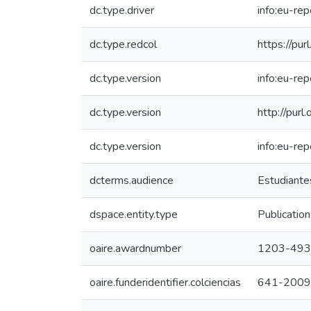
dc.type.driver
info:eu-re
dc.type.redcol
https://pur
dc.type.version
info:eu-re
dc.type.version
http://pur
dc.type.version
info:eu-re
dcterms.audience
Estudiantes
dspace.entity.type
Publication
oaire.awardnumber
1203-493
oaire.funderidentifier.colciencias
641-2009