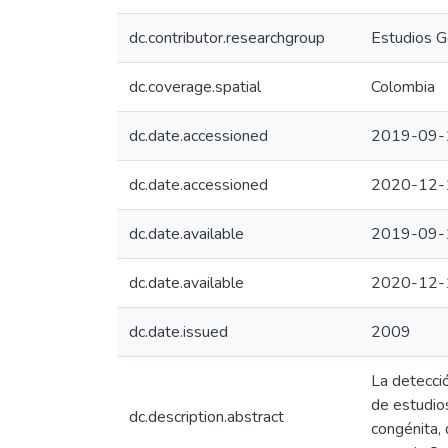
dc.contributor.researchgroup
Estudios G
dc.coverage.spatial
Colombia
dc.date.accessioned
2019-09-
dc.date.accessioned
2020-12-
dc.date.available
2019-09-
dc.date.available
2020-12-
dc.date.issued
2009
La detecció
de estudio
dc.description.abstract
congénita,