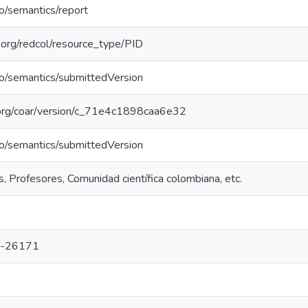
po/semantics/report
l.org/redcol/resource_type/PID
po/semantics/submittedVersion
l.org/coar/version/c_71e4c1898caa6e32
po/semantics/submittedVersion
, Profesores, Comunidad científica colombiana, etc.
-26171