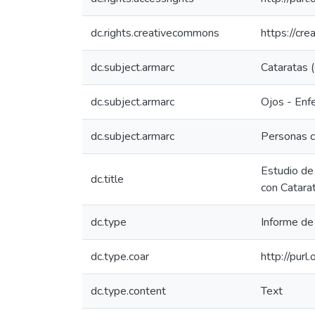
dc.rights.creativecommons
https://cr
dc.subject.armarc
Cataratas 
dc.subject.armarc
Ojos - En
dc.subject.armarc
Personas c
Estudio de
dc.title
con Catara
dc.type
Informe de 
dc.type.coar
http://pur
dc.type.content
Text