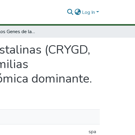
Log In
Estudio de los Genes de las Cristalinas (CRYGD, CRYBA1) y la Conexina 46 (GJA3) en 10 familias Colombianas con Catarata congénita autosómica dominante.
istalinas (CRYGD,
ilias
ómica dominante.
spa