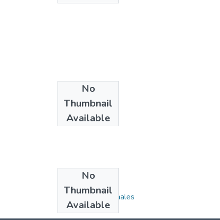
No
Thumbnail
Available
No
Collections
Thumbnail
1.1.2. Informes Finales
Available