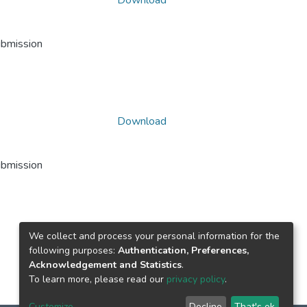
Download
ubmission
Download
ubmission
We collect and process your personal information for the
following purposes:
Authentication, Preferences,
Acknowledgement and Statistics
.
To learn more, please read our
privacy policy
.
Customize
Decline
That's ok