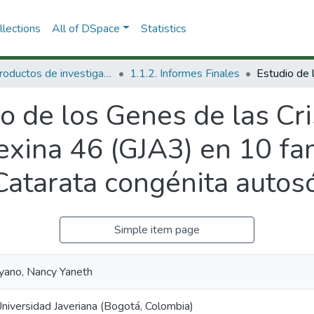
lections
All of DSpace
Statistics
1.1 Productos de investigación
1.1.2. Informes Finales
o de los Genes de las Cr
xina 46 (GJA3) en 10 fam
atarata congénita autos
Simple item page
yano, Nancy Yaneth
Universidad Javeriana (Bogotá, Colombia)