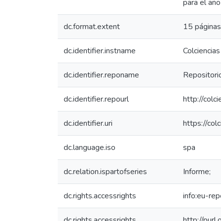
para el año
dc.format.extent
15 páginas
dc.identifier.instname
Colciencias
dc.identifier.reponame
Repositorio
dc.identifier.repourl
http://colc
dc.identifier.uri
https://co
dc.language.iso
spa
dc.relation.ispartofseries
Informe;
dc.rights.accessrights
info:eu-re
dc.rights.accessrights
http://purl