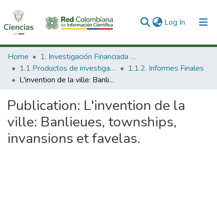
(current)
Log In
Communities & Collections
Home
1. Investigación Financiada con Recursos Públicos
1.1 Productos de investigación
1.1.2. Informes Finales
All of DSpace
L'invention de la ville: Banlieues, townships, invansions et favelas.
Statistics
Publication:
L'invention de la
ville: Banlieues, townships,
invansions et favelas.