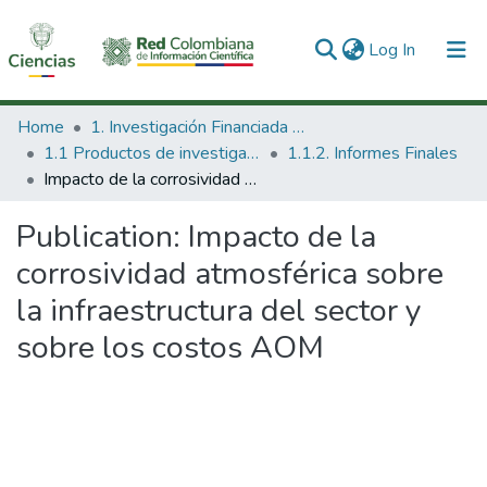
(current)
Log In
Communities & Collections
Home
1. Investigación Financiada con Recursos Públicos
1.1 Productos de investigación
1.1.2. Informes Finales
All of DSpace
Impacto de la corrosividad atmosférica sobre la infraestructura del sector y sobre los costos AOM
Statistics
Publication:
Impacto de la
corrosividad atmosférica sobre
la infraestructura del sector y
sobre los costos AOM