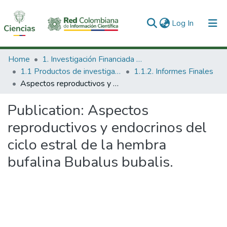
(current)
Log In
Communities & Collections
Home
1. Investigación Financiada con Recursos Públicos
1.1 Productos de investigación
1.1.2. Informes Finales
All of DSpace
Aspectos reproductivos y endocrinos del ciclo estral de la hembra bufalina Bubalus bubalis.
Statistics
Publication:
Aspectos
reproductivos y endocrinos del
ciclo estral de la hembra
bufalina Bubalus bubalis.