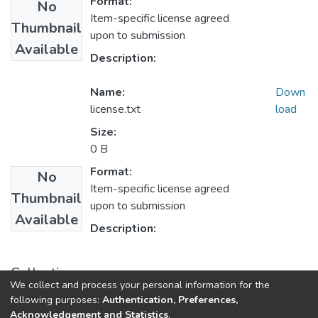
Format:
No
Item-specific license agreed
Thumbnail
upon to submission
Available
Description:
Name:
Down
license.txt
load
Size:
0 B
Format:
No
Item-specific license agreed
Thumbnail
upon to submission
Available
Description:
Collections
We collect and process your personal information for the
1.1.2. Informes Finales
following purposes:
Authentication, Preferences,
Acknowledgement and Statistics
.