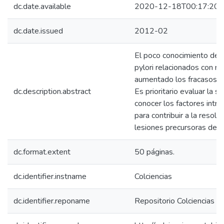
dc.date.available
2020-12-18T00:17:20Z
dc.date.issued
2012-02
El poco conocimiento de l
pylori relacionados con re
aumentado los fracasos de
dc.description.abstract
Es prioritario evaluar la s
conocer los factores intrí
para contribuir a la resoluc
lesiones precursoras de C
dc.format.extent
50 páginas.
dc.identifier.instname
Colciencias
dc.identifier.reponame
Repositorio Colciencias