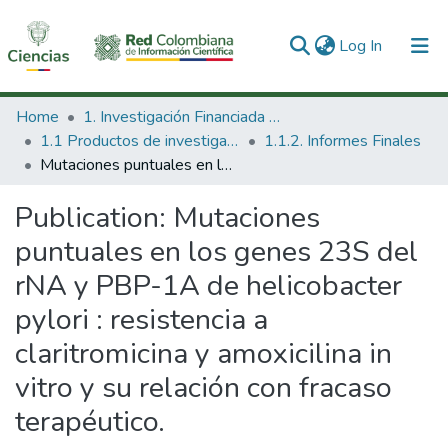
(current)
Log In
Communities & Collections
Home
1. Investigación Financiada con Recursos Públicos
1.1 Productos de investigación
1.1.2. Informes Finales
All of DSpace
Mutaciones puntuales en los genes 23S del rNA y PBP-1A de helicobacter pylori : resistencia a claritromicina y amoxicilina in vitro y su relación con fracaso terapéutico.
Statistics
Publication:
Mutaciones
puntuales en los genes 23S del
rNA y PBP-1A de helicobacter
pylori : resistencia a
claritromicina y amoxicilina in
vitro y su relación con fracaso
terapéutico.