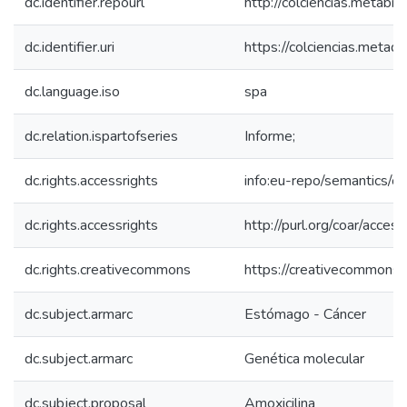
dc.identifier.repourl
http://colciencias.metabib
dc.identifier.uri
https://colciencias.meta
dc.language.iso
spa
dc.relation.ispartofseries
Informe;
dc.rights.accessrights
info:eu-repo/semantics/
dc.rights.accessrights
http://purl.org/coar/acces
dc.rights.creativecommons
https://creativecommons.o
dc.subject.armarc
Estómago - Cáncer
dc.subject.armarc
Genética molecular
dc.subject.proposal
Amoxicilina