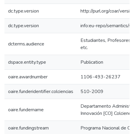
dc.type.version
http://purl.org/coar/ver
dc.type.version
info:eu-repo/semantics/s
Estudiantes, Profesores, 
dcterms.audience
etc.
dspace.entity.type
Publication
oaire.awardnumber
1106-493-26237
oaire.funderidentifier.colciencias
510-2009
Departamento Administrat
oaire.fundername
Innovación [CO] Colcienci
oaire.fundingstream
Programa Nacional de CTe