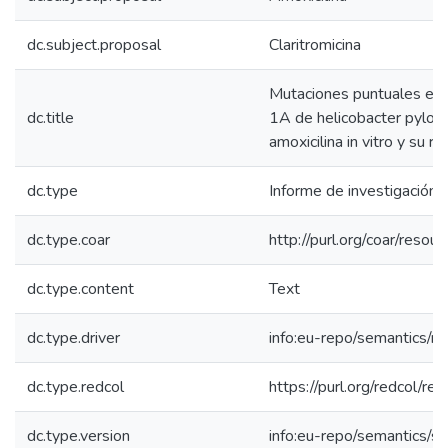
dc.subject.proposal
Claritromicina
Mutaciones puntuales en
dc.title
1A de helicobacter pylori :
amoxicilina in vitro y su r
dc.type
Informe de investigación
dc.type.coar
http://purl.org/coar/reso
dc.type.content
Text
dc.type.driver
info:eu-repo/semantics/re
dc.type.redcol
https://purl.org/redcol/r
dc.type.version
info:eu-repo/semantics/s