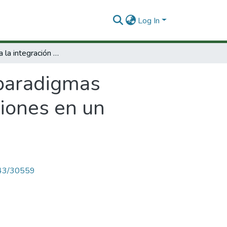
Log In
Modelo para la integración de paradigmas orientado-objetos y satisfacción de restricciones en un lenguaje visual
 paradigmas
ciones en un
4143/30559