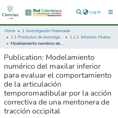
(current)
Log In
Communities & Collections
Home
1. Investigación Financiada con Recursos Públicos
1.1 Productos de investigación
1.1.2. Informes Finales
All of DSpace
Modelamiento numérico del maxilar inferior para evaluar el comportamiento de la articulación temporomadibular por la acción correctiva de una mentonera de tracción occipital
Statistics
Publication:
Modelamiento
numérico del maxilar inferior
para evaluar el comportamiento
de la articulación
temporomadibular por la acción
correctiva de una mentonera de
tracción occipital