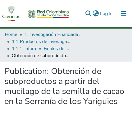
(current)
Log In
Communities & Collections
Home
1. Investigación Financiada con Recursos Públicos
1.1 Productos de investigación
All of DSpace
1.1.1. Informes Finales de Proyectos de Investigación
Obtención de subproductos a partir del mucílago de la semilla de cacao en la Serranía de los Yariguies
Statistics
Publication:
Obtención de
subproductos a partir del
mucílago de la semilla de cacao
en la Serranía de los Yariguies