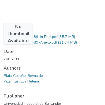
No
Files
Thumbnail
1102-07-141-89-In Final.pdf
(35.7 MB)
Available
1102-07-141-89-Anexo.pdf
(11.64 MB)
Date
2005-09
Authors
Plata Carreño, Reynaldo
Villamizar, Luz Helena
Publisher
Universidad Industrial de Santander