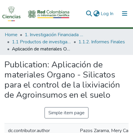
(current)
Log In
Communities & Collections
Home
1. Investigación Financiada con Recursos Públicos
1.1 Productos de investigación
1.1.2. Informes Finales
All of DSpace
Aplicación de materiales Organo - Silicatos para el control de la lixiviación de Agroinsumos en el suelo
Statistics
Publication:
Aplicación de
materiales Organo - Silicatos
para el control de la lixiviación
de Agroinsumos en el suelo
Simple item page
dc.contributor.author
Pazos Zarama, Mery Carol