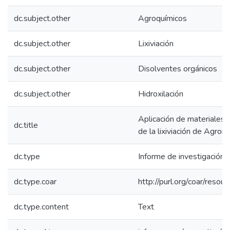
dc.subject.other
Agroquímicos
dc.subject.other
Lixiviación
dc.subject.other
Disolventes orgánicos
dc.subject.other
Hidroxilación
Aplicación de materiales O
dc.title
de la lixiviación de Agroi
dc.type
Informe de investigación
dc.type.coar
http://purl.org/coar/reso
dc.type.content
Text