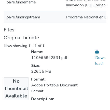
oaire.fundername
Innovación [CO] Colcienci
oaire.fundingstream
Programa Nacional en Cie
Files
Original bundle
Now showing
1 - 1 of 1
Name:
110965842931.pdf
Down
load
Size:
226.35 MB
Format:
No
Adobe Portable Document
Thumbnail
Format
Available
Description: