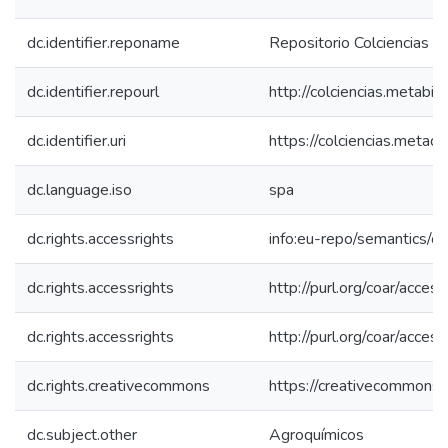
dc.identifier.reponame
Repositorio Colciencias
dc.identifier.repourl
http://colciencias.metabib
dc.identifier.uri
https://colciencias.meta
dc.language.iso
spa
dc.rights.accessrights
info:eu-repo/semantics/
dc.rights.accessrights
http://purl.org/coar/acces
dc.rights.accessrights
http://purl.org/coar/acces
dc.rights.creativecommons
https://creativecommons.o
dc.subject.other
Agroquímicos