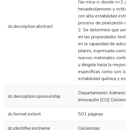
Na-mica-n, donde n=2 y 4
hexadecilamonio y octilam
con alta estabilidad estru
proceso de pilarización a 
dc.description.abstract
2. Se determinó que uno d
en las propiedades textur
en la capacidad de adsor
pilares, expresada como l
nuevos materiales contro
y dirigida hacia la mejora
específicas como son: la a
estabilidad química y estru
Departamento Administrat
dc.description.sponsorship
Innovación [CO] Colcienci
dc.format.extent
501 páginas
dc.identifier.instname
Colciencias