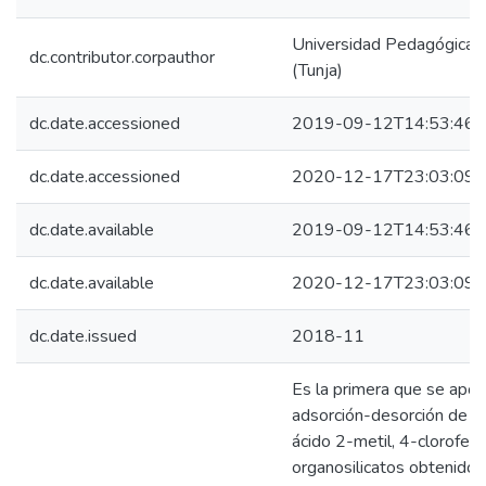
Universidad Pedagógica 
dc.contributor.corpauthor
(Tunja)
dc.date.accessioned
2019-09-12T14:53:46Z
dc.date.accessioned
2020-12-17T23:03:09Z
dc.date.available
2019-09-12T14:53:46Z
dc.date.available
2020-12-17T23:03:09Z
dc.date.issued
2018-11
Es la primera que se apor
adsorción-desorción de di
ácido 2-metil, 4-clorofe
organosilicatos obtenidos 