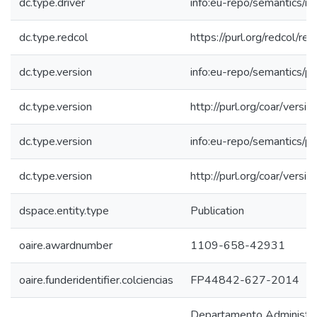
dc.type.driver
info:eu-repo/semantics/re
dc.type.redcol
https://purl.org/redcol/r
dc.type.version
info:eu-repo/semantics/p
dc.type.version
http://purl.org/coar/ver
dc.type.version
info:eu-repo/semantics/p
dc.type.version
http://purl.org/coar/ver
dspace.entity.type
Publication
oaire.awardnumber
1109-658-42931
oaire.funderidentifier.colciencias
FP44842-627-2014
Departamento Administrat