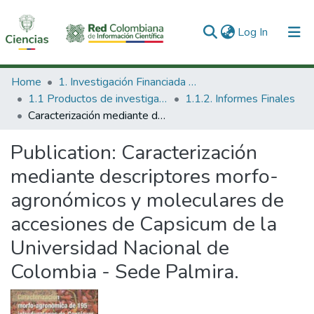
(current)
Log In
Communities & Collections
Home
1. Investigación Financiada con Recursos Públicos
1.1 Productos de investigación
1.1.2. Informes Finales
All of DSpace
Caracterización mediante descriptores morfo-agronómicos y moleculares de accesiones de Capsicum de la Universidad Nacional de Colombia - Sede Palmira.
Statistics
Publication:
Caracterización
mediante descriptores morfo-
agronómicos y moleculares de
accesiones de Capsicum de la
Universidad Nacional de
Colombia - Sede Palmira.