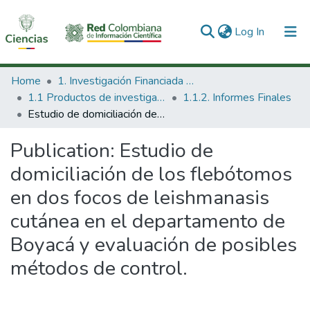
(current)
Log In
Communities & Collections
Home
1. Investigación Financiada con Recursos Públicos
1.1 Productos de investigación
1.1.2. Informes Finales
All of DSpace
Estudio de domiciliación de los flebótomos en dos focos de leishmanasis cutánea en el departamento de Boyacá y evaluación de posibles métodos de control.
Statistics
Publication:
Estudio de
domiciliación de los flebótomos
en dos focos de leishmanasis
cutánea en el departamento de
Boyacá y evaluación de posibles
métodos de control.