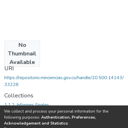
No
Date
Thumbnail
[2005-05-31]
Available
URI
https://repositorio.minciencias.gov.co/handle/20.500.14143/
33228
Collections
1.1.2. Informes Finales
We collect and process your personal information for the
following purposes:
Authentication, Preferences,
Full item page
Acknowledgement and Statistics
.