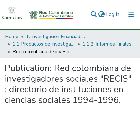
(current)
Log In
Communities & Collections
Home
1. Investigación Financiada con Recursos Públicos
1.1 Productos de investigación
1.1.2. Informes Finales
All of DSpace
Red colombiana de investigadores sociales "RECIS" : directorio de instituciones en ciencias sociales 1994-1996.
Statistics
Publication:
Red colombiana de
investigadores sociales "RECIS"
: directorio de instituciones en
ciencias sociales 1994-1996.