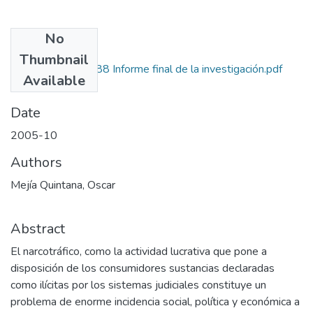
No
Files
Thumbnail
1204-10-16988 Informe final de la investigación.pdf
Available
(29.64 MB)
Date
2005-10
Authors
Mejía Quintana, Oscar
Abstract
El narcotráfico, como la actividad lucrativa que pone a
disposición de los consumidores sustancias declaradas
como ilícitas por los sistemas judiciales constituye un
problema de enorme incidencia social, política y económica a