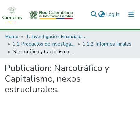
(current)
Log In
Communities & Collections
Home
1. Investigación Financiada con Recursos Públicos
1.1 Productos de investigación
1.1.2. Informes Finales
All of DSpace
Narcotráfico y Capitalismo, nexos estructurales.
Statistics
Publication:
Narcotráfico y
Capitalismo, nexos
estructurales.