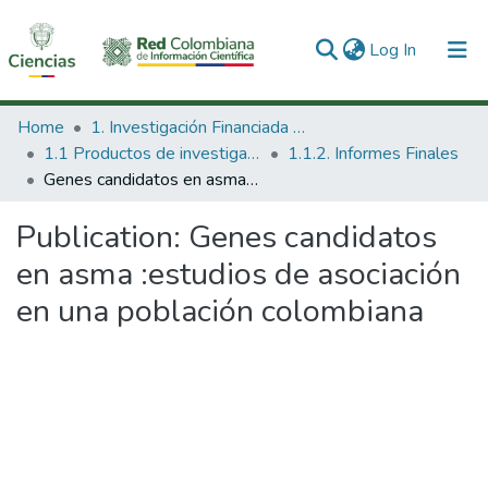
(current)
Log In
Communities & Collections
Home
1. Investigación Financiada con Recursos Públicos
1.1 Productos de investigación
1.1.2. Informes Finales
All of DSpace
Genes candidatos en asma :estudios de asociación en una población colombiana
Statistics
Publication:
Genes candidatos
en asma :estudios de asociación
en una población colombiana