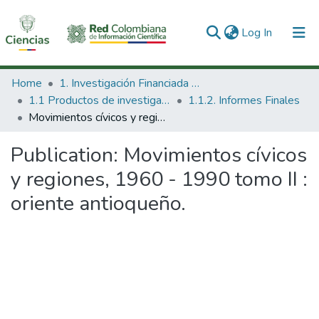
(current)
Log In
Communities & Collections
Home
1. Investigación Financiada con Recursos Públicos
1.1 Productos de investigación
1.1.2. Informes Finales
All of DSpace
Movimientos cívicos y regiones, 1960 - 1990 tomo II : oriente antioqueño.
Statistics
Publication:
Movimientos cívicos
y regiones, 1960 - 1990 tomo II :
oriente antioqueño.