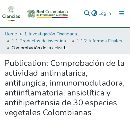
(current)
Log In
Communities & Collections
Home
1. Investigación Financiada con Recursos Públicos
1.1 Productos de investigación
1.1.2. Informes Finales
All of DSpace
Comprobación de la actividad antimalarica, antifungica, inmunomoduladora, antiinflamatoria, ansiolítica y antihipertensia de 30 especies vegetales Colombianas
Statistics
Publication:
Comprobación de la
actividad antimalarica,
antifungica, inmunomoduladora,
antiinflamatoria, ansiolítica y
antihipertensia de 30 especies
vegetales Colombianas