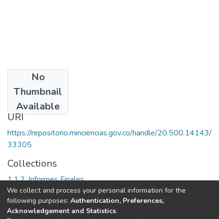
No
Date
Thumbnail
[2005]
Available
URI
https://repositorio.minciencias.gov.co/handle/20.500.14143/
33305
Collections
1.1.2. Informes Finales
We collect and process your personal information for the
following purposes:
Authentication, Preferences,
Full item page
Acknowledgement and Statistics
.