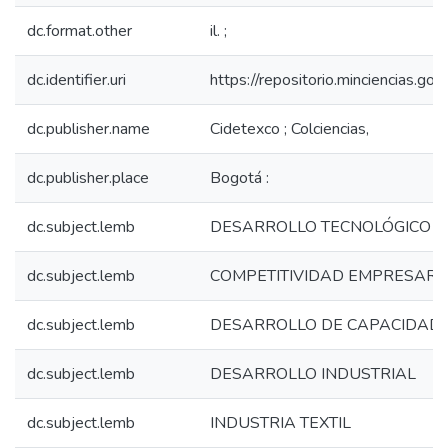
dc.format.other
il. ;
dc.identifier.uri
https://repositorio.minciencias.
dc.publisher.name
Cidetexco ; Colciencias,
dc.publisher.place
Bogotá :
dc.subject.lemb
DESARROLLO TECNOLÓGICO
dc.subject.lemb
COMPETITIVIDAD EMPRESARI
dc.subject.lemb
DESARROLLO DE CAPACIDAD
dc.subject.lemb
DESARROLLO INDUSTRIAL
dc.subject.lemb
INDUSTRIA TEXTIL