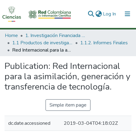
(current)
Log In
Communities & Collections
Home
1. Investigación Financiada con Recursos Públicos
1.1 Productos de investigación
1.1.2. Informes Finales
All of DSpace
Red Internacional para la asimilación, generación y transferencia de tecnología.
Statistics
Publication:
Red Internacional
para la asimilación, generación y
transferencia de tecnología.
Simple item page
dc.date.accessioned
2019-03-04T04:18:02Z