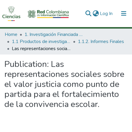
(current)
Log In
Communities & Collections
Home
1. Investigación Financiada con Recursos Públicos
1.1 Productos de investigación
1.1.2. Informes Finales
All of DSpace
Las representaciones sociales sobre el valor justicia como punto de partida para el fortalecimiento de la convivencia escolar.
Statistics
Publication:
Las
representaciones sociales sobre
el valor justicia como punto de
partida para el fortalecimiento
de la convivencia escolar.