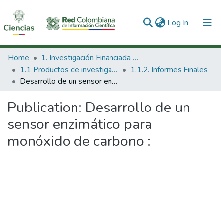
(current)
Log In
Communities & Collections
Home
1. Investigación Financiada con Recursos Públicos
1.1 Productos de investigación
1.1.2. Informes Finales
All of DSpace
Desarrollo de un sensor enzimático para monóxido de carbono :
Statistics
Publication:
Desarrollo de un
sensor enzimático para
monóxido de carbono :