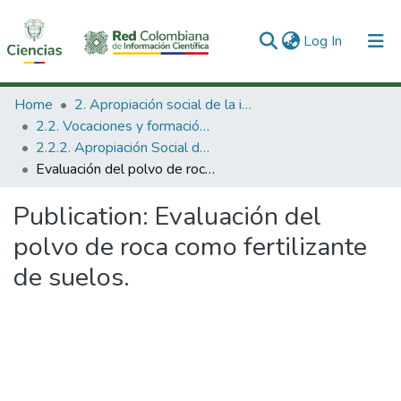
(current)
Log In
Communities & Collections
Home
2. Apropiación social de la información en Ciencia Tecnología e Innovación
2.2. Vocaciones y formación de la CTeI
All of DSpace
2.2.2. Apropiación Social del Conocimiento
Evaluación del polvo de roca como fertilizante de suelos.
Statistics
Publication:
Evaluación del
polvo de roca como fertilizante
de suelos.