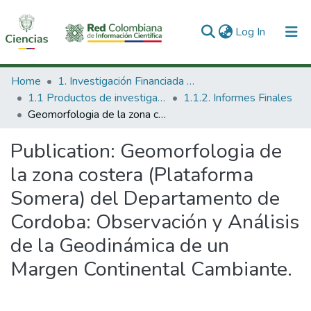
(current)
Log In
Communities & Collections
Home
1. Investigación Financiada con Recursos Públicos
1.1 Productos de investigación
1.1.2. Informes Finales
All of DSpace
Geomorfologia de la zona costera (Plataforma Somera) del Departamento de Cordoba: Observación y Análisis de la Geodinámica de un Margen Continental Cambiante.
Statistics
Publication:
Geomorfologia de
la zona costera (Plataforma
Somera) del Departamento de
Cordoba: Observación y Análisis
de la Geodinámica de un
Margen Continental Cambiante.