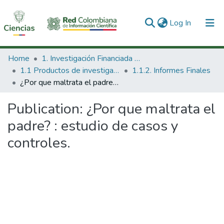
(current)
Log In
Communities & Collections
Home
1. Investigación Financiada con Recursos Públicos
1.1 Productos de investigación
1.1.2. Informes Finales
All of DSpace
¿Por que maltrata el padre? : estudio de casos y controles.
Statistics
Publication:
¿Por que maltrata el
padre? : estudio de casos y
controles.