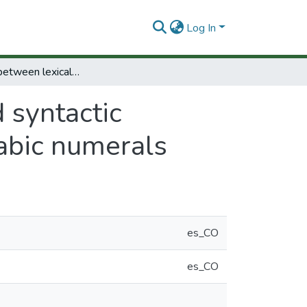
Log In
Interaction between lexical and syntactic structures in transcoding from verbal to Arabic numerals
 syntactic
rabic numerals
es_CO
es_CO