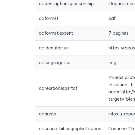
dc.description.sponsorship
Departamento
dc.format
pdf
dc.format.extent
7 páginas
dc.identifier.uri
https://repo
dc.language.iso
eng
Prueba pilot
escolares. L
dc.relation.ispartof
href="http:/
target="blan
dc.rights
info:eu-rep
dc.source.bibliographicCitation
Contiene 25 