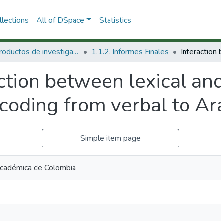
lections
All of DSpace
Statistics
1.1 Productos de investigación
1.1.2. Informes Finales
ction between lexical and
scoding from verbal to A
Simple item page
cadémica de Colombia