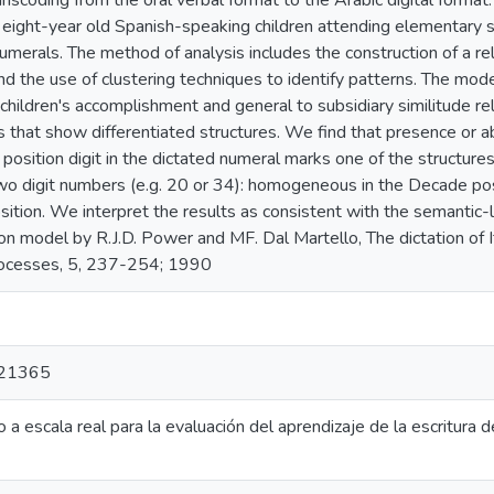
anscoding from the oral verbal format to the Arabic digital forma
o eight-year old Spanish-speaking children attending elementary s
umerals. The method of analysis includes the construction of a rel
nd the use of clustering techniques to identify patterns. The mode
children's accomplishment and general to subsidiary similitude r
s that show differentiated structures. We find that presence or a
position digit in the dictated numeral marks one of the structur
two digit numbers (e.g. 20 or 34): homogeneous in the Decade po
ition. We interpret the results as consistent with the semantic-l
on model by R.J.D. Power and MF. Dal Martello, The dictation of 
rocesses, 5, 237-254; 1990
21365
o a escala real para la evaluación del aprendizaje de la escritur