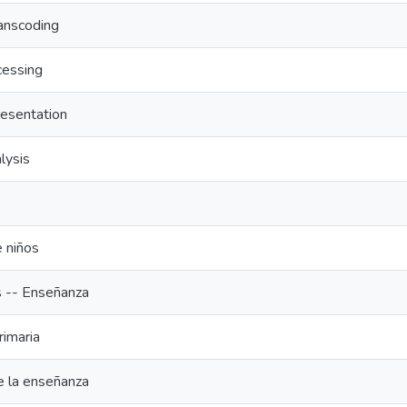
anscoding
essing
esentation
lysis
 niños
 -- Enseñanza
imaria
e la enseñanza