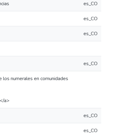
ncias
es_CO
es_CO
es_CO
es_CO
a de los numerales en comunidades
6</a>
es_CO
es_CO