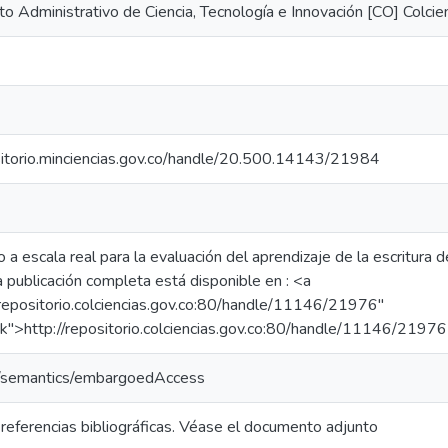
 Administrativo de Ciencia, Tecnología e Innovación [CO] Colcie
sitorio.minciencias.gov.co/handle/20.500.14143/21984
o a escala real para la evaluación del aprendizaje de la escritur
a publicación completa está disponible en : <a
/repositorio.colciencias.gov.co:80/handle/11146/21976"
k">http://repositorio.colciencias.gov.co:80/handle/11146/2197
o/semantics/embargoedAccess
referencias bibliográficas. Véase el documento adjunto