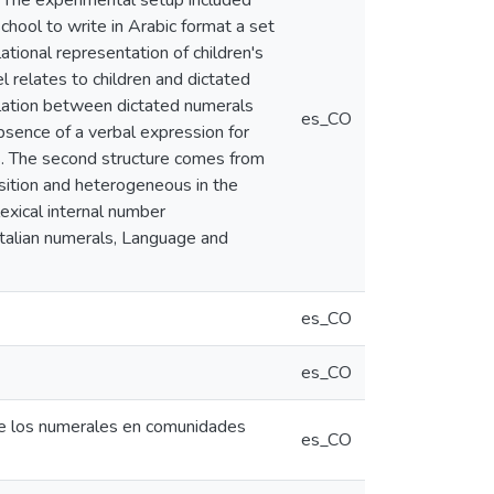
t. The experimental setup included
chool to write in Arabic format a set
ational representation of children's
l relates to children and dictated
elation between dictated numerals
es_CO
bsence of a verbal expression for
es. The second structure comes from
sition and heterogeneous in the
exical internal number
Italian numerals, Language and
es_CO
es_CO
a de los numerales en comunidades
es_CO