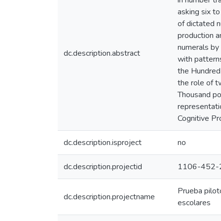
in number tr
asking six t
of dictated n
production a
numerals by 
dc.description.abstract
with pattern
the Hundred 
the role of 
Thousand pos
representati
Cognitive P
dc.description.isproject
no
dc.description.projectid
1106-452-
Prueba pilot
dc.description.projectname
escolares