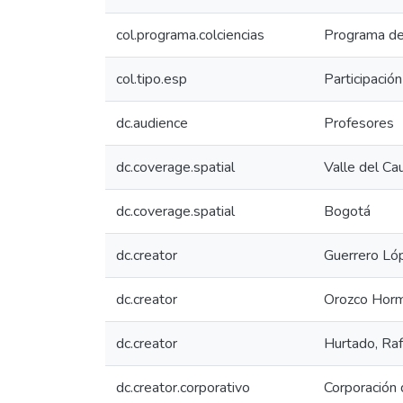
col.programa.colciencias
Programa de 
col.tipo.esp
Participació
dc.audience
Profesores
dc.coverage.spatial
Valle del Ca
dc.coverage.spatial
Bogotá
dc.creator
Guerrero Ló
dc.creator
Orozco Horm
dc.creator
Hurtado, Ra
dc.creator.corporativo
Corporación 