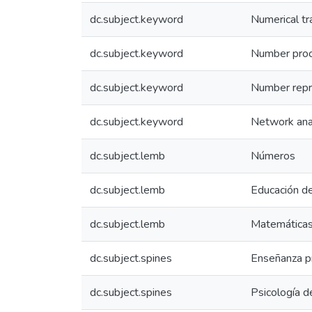
dc.subject.keyword
Numerical tr
dc.subject.keyword
Number proc
dc.subject.keyword
Number repr
dc.subject.keyword
Network ana
dc.subject.lemb
Números
dc.subject.lemb
Educación de
dc.subject.lemb
Matemáticas
dc.subject.spines
Enseñanza pr
dc.subject.spines
Psicología d